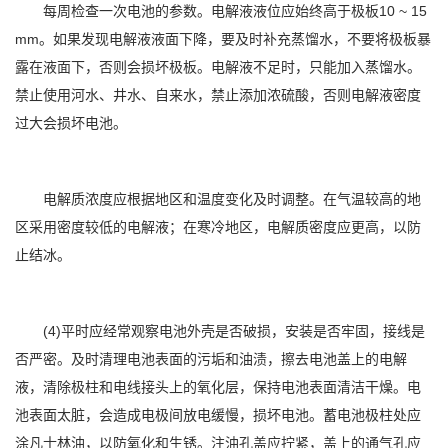
每周检查一次电池的参数。电解液液位应始终高于极板10 ~ 15
mm。如果发现电解液液面下降，要及时补充蒸馏水，不要将极板暴
露在液面下，否则会损坏极板。电解液不足时，只能加入蒸馏水。
禁止使用河水、井水、自来水，禁止添加浓硫酸，否则电解液密度
过大会损坏电池。
电解质浓度应根据地区和温度变化及时调整。在气温较高的地
区采用密度较低的电解液；在寒冷地区，电解质密度应更高，以防
止结冰。
(4)平时应经常观察电池外壳是否破损，安装是否牢固，接线是
否严密。及时清理电池表面的污垢和油渍，擦去电池盖上的电解
液，清除极柱和电线接头上的氧化层，保持电池表面清洁干燥。电
池表面太脏，会造成电极间放电缓慢，损坏电池。蓄电池极柱处应
涂凡士林油，以防氧化和生锈。注油孔盖应拧紧，盖上的通气孔应