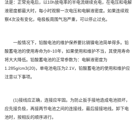
法是：正常充电后，以10h放电率的半电流继续充电，在电压和电解
液密度都最大时，每小时观察一次电压和电解液密度。如果连续观
察4次没有变化，电极板周围气泡严重，可以停止过充。
一般情况下，铅酸电池的维护保养要比镉镍电池简单得多。铅
酸蓄电池的使用寿命为8~10年，如果使用和维护不当，其使用寿命
将大大降低。铅酸蓄电池的正常参数为：电解液密度为
1.285g/cm3(20)，单电池电压为2.1V，铅酸蓄电池的使用和维护应
注意以下事项。
(1)接线应正确，连接应牢固。为防止扳手接地造成电池损坏，
应先接负极，再接两节电池之间的连接线，最后接接地线。卸下电
池时，按相反的顺序进行。